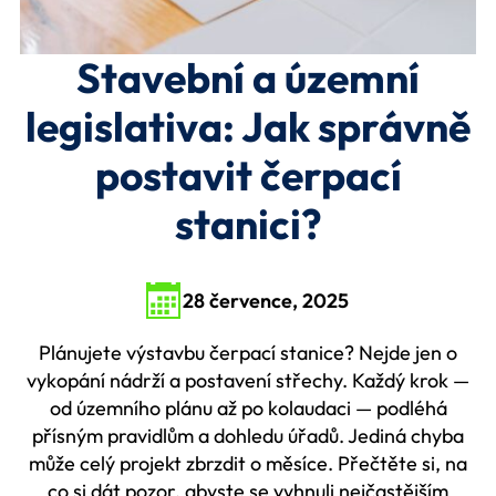
Stavební a územní
legislativa: Jak správně
postavit čerpací
stanici?
28 července, 2025
Plánujete výstavbu čerpací stanice? Nejde jen o
vykopání nádrží a postavení střechy. Každý krok —
od územního plánu až po kolaudaci — podléhá
přísným pravidlům a dohledu úřadů. Jediná chyba
může celý projekt zbrzdit o měsíce. Přečtěte si, na
co si dát pozor, abyste se vyhnuli nejčastějším