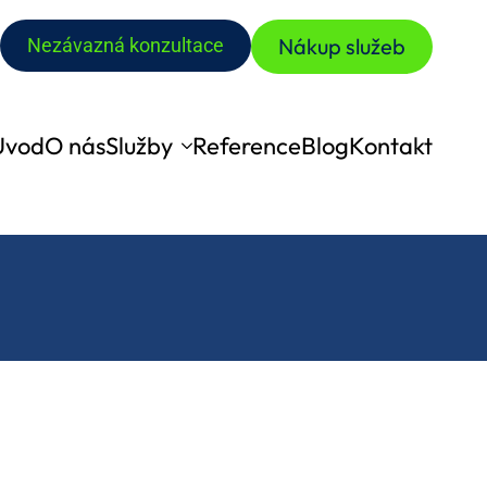
Nákup služeb
Nezávazná konzultace
Úvod
O nás
Služby
Reference
Blog
Kontakt