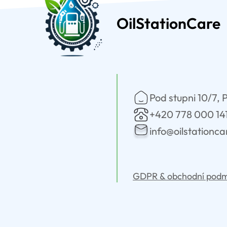
OilStationCare
Pod stupni 10/7, 
+420 778 000 14
info@oilstationc
GDPR & obchodní podm