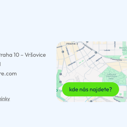
Praha 10 – Vršovice
1
are.com
kde nás najdete?
ínky